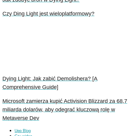
Czy Ding Light jest wieloplatformowy?
Dying Light: Jak zabić Demolishera? [A
Comprehensive Guide]
Microsoft zamierza kupić Activision Blizzard za 68,7
miliarda dolarów, aby odegrać kluczową rolę w
Metaverse Dev
Uep Blog