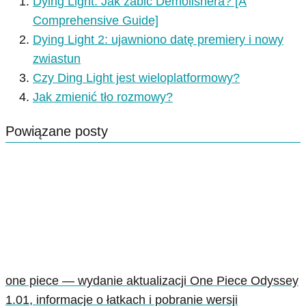
Dying Light: Jak zabić Demolishera? [A
Comprehensive Guide]
Dying Light 2: ujawniono datę premiery i nowy
zwiastun
Czy Ding Light jest wieloplatformowy?
Jak zmienić tło rozmowy?
Powiązane posty
one piece — wydanie aktualizacji One Piece Odyssey
1.01, informacje o łatkach i pobranie wersji